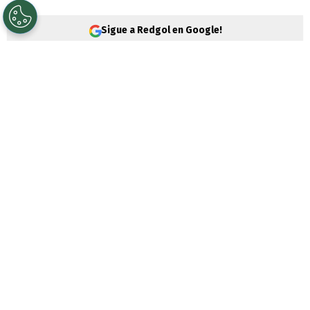
Sigue a Redgol en Google!
Aquí se Baila
está en su recta final, con
más de una polémica a cuestas. Pero lo
que caracterizó el más reciente capítulo del
estelar fue más bien
un emotivo
momento en que Christell Rodríguez
cobró absoluto protagonismo,
al punto de
que hizo llorar a
Fran García-Huidobro
y
prácticamente desarmó al jurado
.