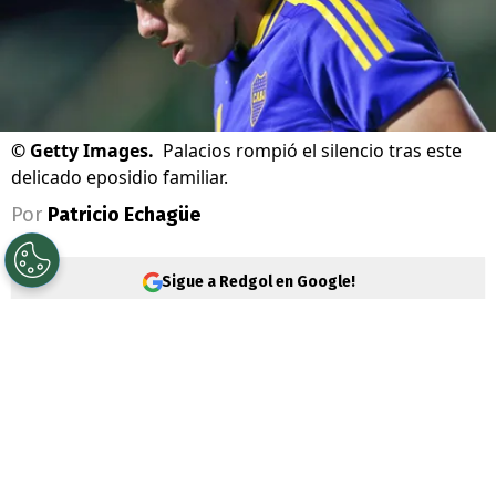
©
Getty Images.
Palacios rompió el silencio tras este
delicado eposidio familiar.
Por
Patricio Echagüe
Sigue a Redgol en Google!
Carlos Palacios
vive días complejos a
nivel personal y familiar. El volante ha
jugado poco con la camiseta de
Boca
Juniors
en este 2026 y, para más remate,