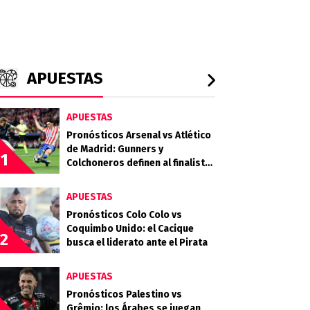
APUESTAS
APUESTAS
Pronósticos Arsenal vs Atlético
de Madrid: Gunners y
1
Colchoneros definen al finalista
en Londres
APUESTAS
Pronósticos Colo Colo vs
Coquimbo Unido: el Cacique
2
busca el liderato ante el Pirata
APUESTAS
Pronósticos Palestino vs
Grêmio: los Árabes se juegan