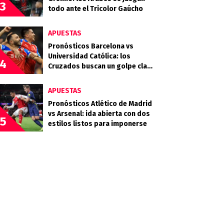
3
todo ante el Tricolor Gaúcho
APUESTAS
Pronósticos Barcelona vs
Universidad Católica: los
4
Cruzados buscan un golpe clave
en Guayaquil
APUESTAS
Pronósticos Atlético de Madrid
vs Arsenal: ida abierta con dos
5
estilos listos para imponerse