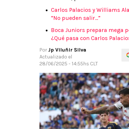
APUESTAS
Carlos Palacios y Williams Al
Noticias
“No pueden salir…”
Guías
Boca Juniors prepara mega po
Códigos
¿Qué pasa con Carlos Palacio
Pronósticos
Apuesta del día
Por
Jp Viluñir Silva
Apuestas Mundial 2026
Actualizado el
28/06/2025 - 14:55hs CLT