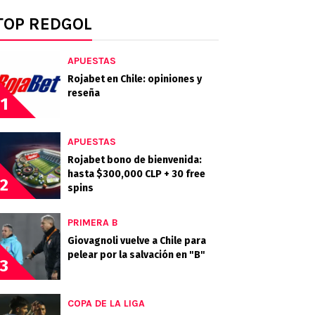
TOP REDGOL
APUESTAS
Rojabet en Chile: opiniones y
reseña
1
APUESTAS
Rojabet bono de bienvenida:
hasta $300,000 CLP + 30 free
2
spins
PRIMERA B
Giovagnoli vuelve a Chile para
pelear por la salvación en "B"
3
COPA DE LA LIGA