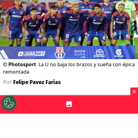
©
Photosport
La U no baja los brazos y sueña con épica
remontada
Por
Felipe Pavez Farías
×
Sigue a Redgol en Google!
Universidad de Chile
renueva las energías
para este segundo semestre. Con