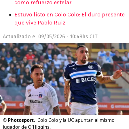
como refuerzo estelar
Estuvo listo en Colo Colo: El duro presente
que vive Pablo Ruiz
Actualizado el
09/05/2026 - 10:48hs CLT
©
Photosport.
Colo Colo y la UC apuntan al mismo
jugador de O'Higgins.