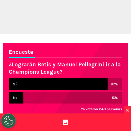
Encuesta
¿Lograrán Betis y Manuel Pellegrini ir a la
Champions League?
Sí
87
%
No
13
%
×
Ya votaron 248 personas
Manuel Pellegrini y Real Betis se