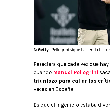
©
Getty.
Pellegrini sigue haciendo histor
Pareciera que cada vez que hay
cuando
Manuel Pellegrini
saca
triunfazo para callar las crít
veces en España.
Es que el Ingeniero estaba divo