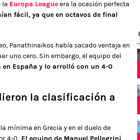
o la
Europa League
era la ocasión perfecta
nían fácil, ya que en octavos de final
rneo, Panathinaikos había sacado ventaja en
nar uno cero. Sin embargo, el equipo del
 en España y lo arrolló con un 4-0
ieron la clasificación a
 la mínima en Grecia y en el duelo de
or 4-0
. El equipo de Manuel Pellegrini