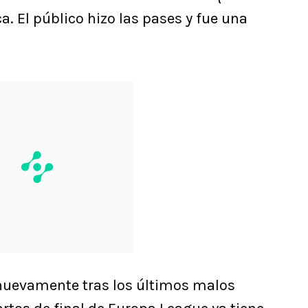
a. El público hizo las pases y fue una
o nuevamente tras los últimos malos