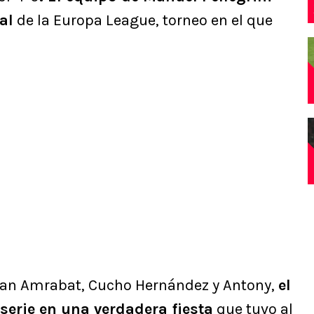
al
de la Europa League, torneo en el que
fyan Amrabat, Cucho Hernández y Antony,
el
 serie en una verdadera fiesta
que tuvo al