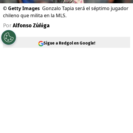
©
Getty Images
Gonzalo Tapia será el séptimo jugador
chileno que milita en la MLS.
Por
Alfonso Zúñiga
Sigue a Redgol en Google!
Es oficial. El delantero
Gonzalo Tapia
dejó
atrás su etapa en el fútbol brasileño y tras
más un año jugando en el São Paulo, se
convirtió en nueva incorporación del
Columbus Crew
, equipo histórico de la
Major League Soccer
(MLS) en Estados
Unidos.