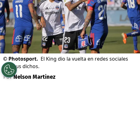
©
Photosport.
El King dio la vuelta en redes sociales
con sus dichos.
Por
Nelson Martinez
Sigue a Redgol en Google!
Arturo Vidal
lo volvió a hacer y fue viral
durante su transmisión en vivo en Kick,