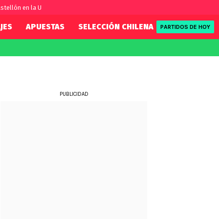
stellón en la U
JES
APUESTAS
SELECCIÓN CHILENA
REDSPORT
PARTIDOS DE HOY
FIFA
REDSPORT
eague
Eliminatorias
Tenis
ue
Formula 1
PUBLICIDAD
League
NBA
Rugby
ue
UFC
WWE
Boxeo