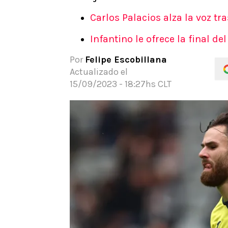
APUESTAS
Carlos Palacios alza la voz tr
Noticias
Infantino le ofrece la final d
Guías
Códigos
Por
Felipe Escobillana
Pronósticos
Actualizado el
Apuesta del día
15/09/2023 - 18:27hs CLT