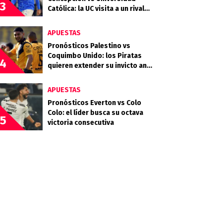
3
Católica: la UC visita a un rival
que llega en racha
APUESTAS
Pronósticos Palestino vs
Coquimbo Unido: los Piratas
4
quieren extender su invicto ante
los Árabes
APUESTAS
Pronósticos Everton vs Colo
Colo: el líder busca su octava
5
victoria consecutiva