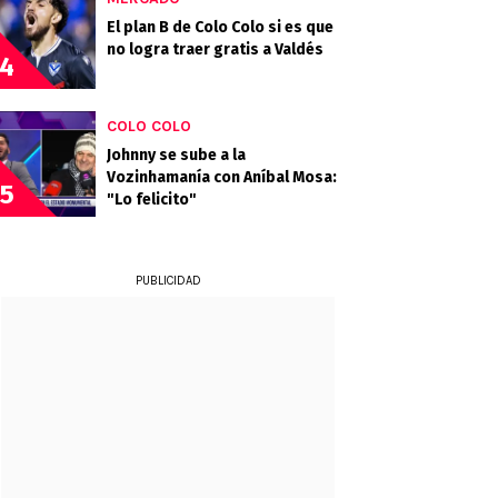
El plan B de Colo Colo si es que
no logra traer gratis a Valdés
4
COLO COLO
Johnny se sube a la
Vozinhamanía con Aníbal Mosa:
5
"Lo felicito"
PUBLICIDAD