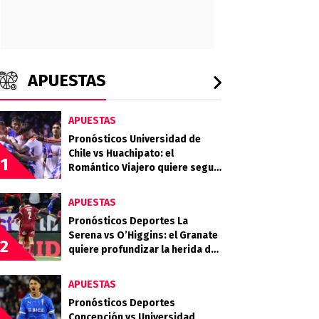
APUESTAS
APUESTAS
Pronósticos Universidad de
Chile vs Huachipato: el
1
Romántico Viajero quiere seguir
sumando de a tres
APUESTAS
Pronósticos Deportes La
Serena vs O’Higgins: el Granate
2
quiere profundizar la herida del
Celeste
APUESTAS
Pronósticos Deportes
Concepción vs Universidad