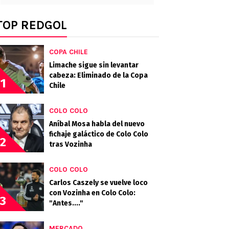
TOP REDGOL
COPA CHILE
Limache sigue sin levantar
cabeza: Eliminado de la Copa
1
Chile
COLO COLO
Aníbal Mosa habla del nuevo
fichaje galáctico de Colo Colo
2
tras Vozinha
COLO COLO
Carlos Caszely se vuelve loco
con Vozinha en Colo Colo:
3
"Antes...."
MERCADO