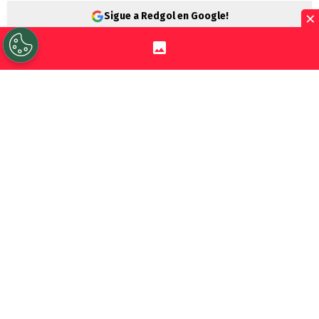
×
Sigue a Redgol en Google!
El momento de
Alan Saldivia
genera
dudas en Brasil. Pese a llegar como gran
refuerzo de
Vasco da Gama
, el uruguayo
no ha podido afianzarse a la alta
competencia.
En el Cacique lo ganó todo: Copa Chile, Liga
de Primera y Supercopa. Incluso integró el
equipo ideal del fútbol chileno en 2023 y
2024. Pero en este 2026 dio el gran salto y
dejo el Estadio Monumental para jugar en