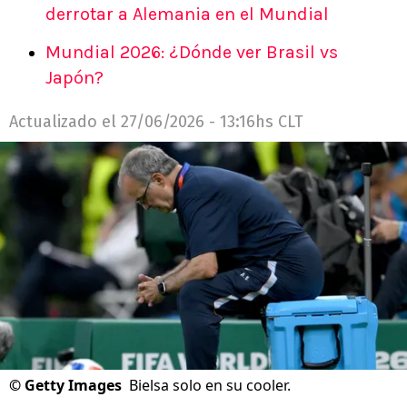
derrotar a Alemania en el Mundial
Mundial 2026: ¿Dónde ver Brasil vs
Japón?
Actualizado el
27/06/2026 - 13:16hs CLT
©
Getty Images
Bielsa solo en su cooler.