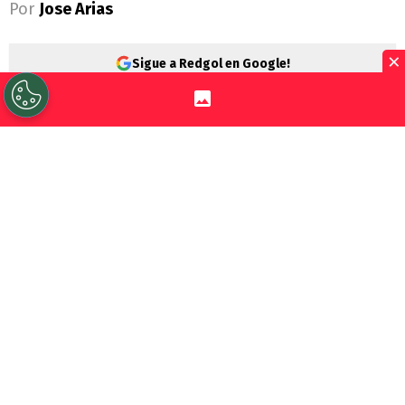
Por
Jose Arias
×
Sigue a Redgol en Google!
Las selecciones sudamericanas han tenido
ciertos problemas para tener los pies
firmes en el
Mundial 2026
. Si Ecuador
superó esto con un partidazo ante
Alemania,
Uruguay
se convirtió en
el
primer combinado de la Conmebol en
irse eliminado de la Copa del Mundo
.