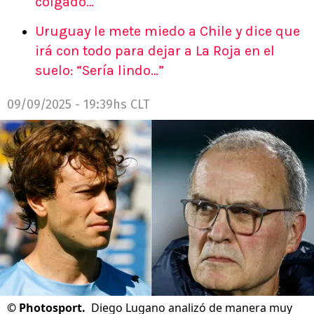
colgado…”
Uruguay le mete miedo a Chile y dice que
irá con todo para dejar a La Roja en el
suelo: “Sería lindo…”
09/09/2025 - 19:39hs CLT
©
Photosport.
Diego Lugano analizó de manera muy