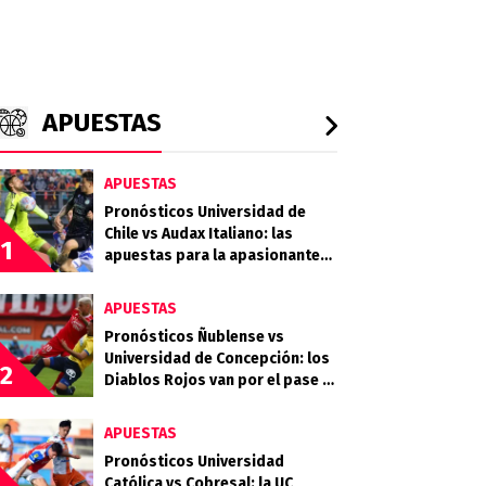
APUESTAS
APUESTAS
Pronósticos Universidad de
Chile vs Audax Italiano: las
1
apuestas para la apasionante
definición de la Copa de la Liga
APUESTAS
Pronósticos Ñublense vs
Universidad de Concepción: los
2
Diablos Rojos van por el pase a
la semifinal
APUESTAS
Pronósticos Universidad
Católica vs Cobresal: la UC