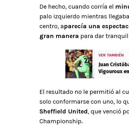
De hecho, cuando corría el
minu
palo izquierdo mientras llegaba 
centro, a
parecía una espectacu
gran manera
para dar tranquil
VER TAMBIÉN
Juan Cristób
Vigouroux en 
trabajara bi
El resultado no le permitió al c
solo conformarse con uno, lo q
Sheffield United
, que venció po
Championship.