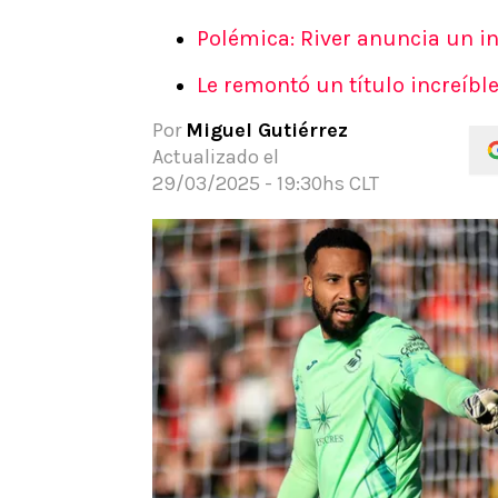
APUESTAS
Polémica: River anuncia un in
Noticias
Le remontó un título increíbl
Guías
Códigos
Por
Miguel Gutiérrez
Pronósticos
Actualizado el
Apuesta del día
29/03/2025 - 19:30hs CLT
Apuestas Mundial 2026