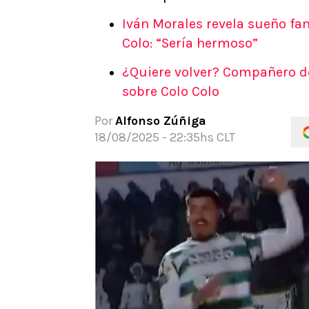
APUESTAS
Iván Morales revela sueño fam
Noticias
Colo: “Sería hermoso”
Guías
¿Quiere volver? Compañero de
Códigos
sobre Colo Colo
Pronósticos
Apuesta del día
Por
Alfonso Zúñiga
18/08/2025 - 22:35hs CLT