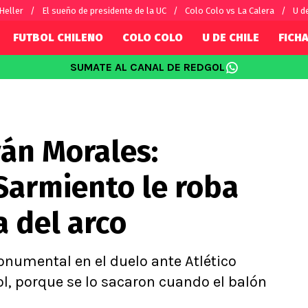
 Heller
El sueño de presidente de la UC
Colo Colo vs La Calera
U d
FUTBOL CHILENO
COLO COLO
U DE CHILE
FICHA
SUMATE AL CANAL DE REDGOL
SUDAMÉRICA
EUROPA
Internacional
Copa Libertadores
Champions L
sorio
Copa Sudamericana
Europa Leag
ván Morales:
Sánchez
Fútbol Argentino
Conference 
Palacios
Fútbol Brasileño
Ligue 1
armiento le roba
s por el mundo
Premier Leag
Serie A
a del arco
La Liga
Bundesliga
onumental en el duelo ante Atlético
, porque se lo sacaron cuando el balón