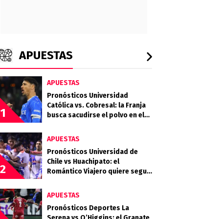
APUESTAS
APUESTAS
Pronósticos Universidad
Católica vs. Cobresal: la Franja
1
busca sacudirse el polvo en el
Claro Arena
APUESTAS
Pronósticos Universidad de
Chile vs Huachipato: el
2
Romántico Viajero quiere seguir
sumando de a tres
APUESTAS
Pronósticos Deportes La
Serena vs O’Higgins: el Granate