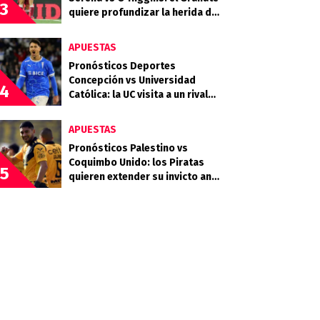
3
quiere profundizar la herida del
Celeste
APUESTAS
Pronósticos Deportes
Concepción vs Universidad
4
Católica: la UC visita a un rival
que llega en racha
APUESTAS
Pronósticos Palestino vs
Coquimbo Unido: los Piratas
5
quieren extender su invicto ante
los Árabes