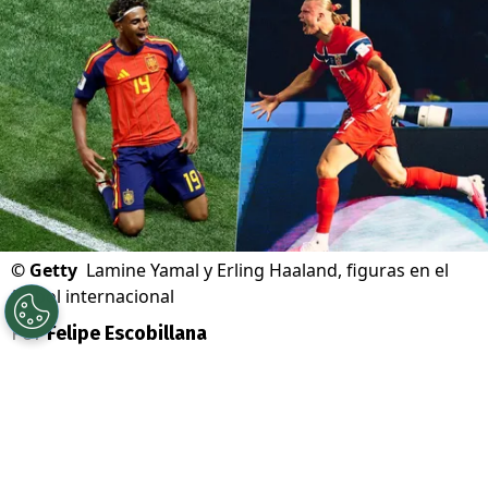
©
Getty
Lamine Yamal y Erling Haaland, figuras en el
fútbol internacional
Por
Felipe Escobillana
Sigue a Redgol en Google!
El
Mundial 2026
ha llegado a su fin y las