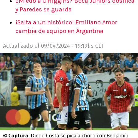
¿Miedo a O'Higgins? Boca Juniors dosifica
y Paredes se guarda
¡Salta a un histórico! Emiliano Amor
cambia de equipo en Argentina
Actualizado el
09/04/2024 - 19:19hs CLT
©
Captura
Diego Costa se pica a choro con Benjamín