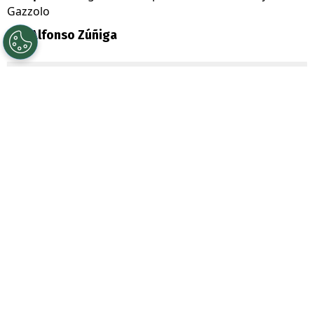
Gazzolo
Por
Alfonso Zúñiga
Sigue a Redgol en Google!
Huachipato
realiza una actuación
inolvidable en
Brasil
, durante su duelo
ante
Gremio de Porto Alegre
por el Grupo
C de
Copa Libertadores
. Esto provocó que
los locales se calentaran y recurrieran al
juego sucio para sacar del juego a los
rivales.