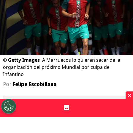
©
Getty Images
A Marruecos lo quieren sacar de la
organización del próximo Mundial por culpa de
Infantino
Por
Felipe Escobillana
×
Sigue a Redgol en Google!
Un nuevo escándalo se vive en la
FIFA
.