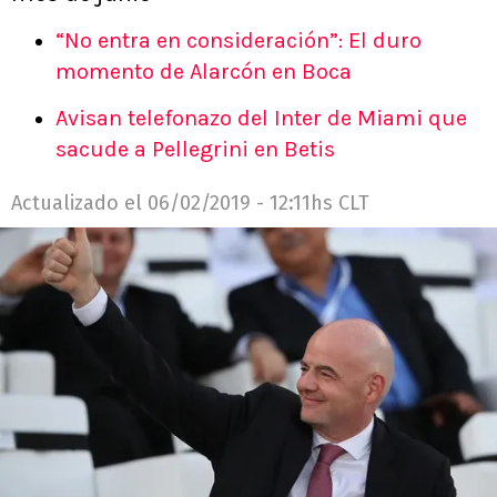
“No entra en consideración”: El duro
momento de Alarcón en Boca
Avisan telefonazo del Inter de Miami que
sacude a Pellegrini en Betis
Actualizado el
06/02/2019 - 12:11hs CLT