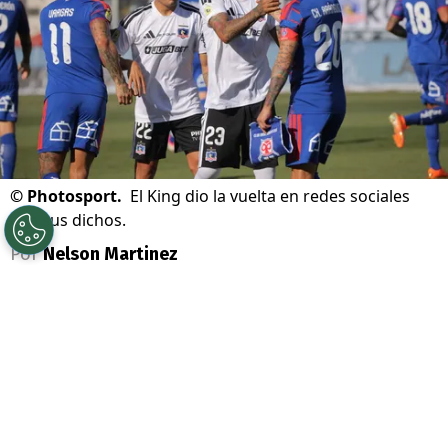
©
Photosport.
El King dio la vuelta en redes sociales
con sus dichos.
Por
Nelson Martinez
Sigue a Redgol en Google!
Arturo Vidal
lo volvió a hacer y fue viral
durante su transmisión en vivo en Kick,