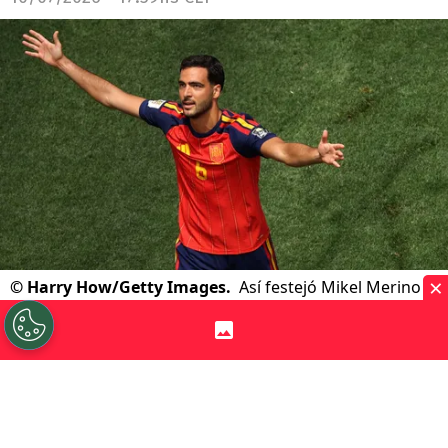
×
©
Harry How/Getty Images.
Así festejó Mikel Merino
su gol ante Bélgica.
Por
Jorge Rubio
Sigue a Redgol en Google!