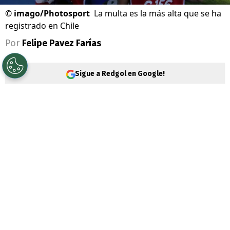
©
imago/Photosport
La multa es la más alta que se ha
registrado en Chile
Por
Felipe Pavez Farías
Sigue a Redgol en Google!
Un duro revés sufre el Canal del Fútbol
(CDF) ya que fue sancionado con una
millonaria sanción. La decisión del El
Tribunal de Defensa de la Libre
Competencia (TDLC) incluso supera a la
colusión de los pollos y del papel higiénico
en Chileno.