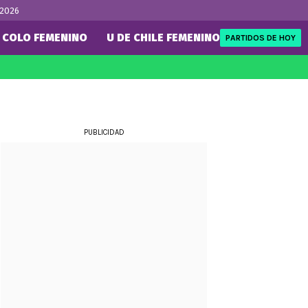
 2026
 COLO FEMENINO
U DE CHILE FEMENINO
PARTIDOS DE HOY
FIFA
REDSPORT
eague
Mundial de Clubes
Tenis
ue
Eliminatorias
Formula 1
PUBLICIDAD
NBA
ue
Rugby
UFC
WWE
Boxeo