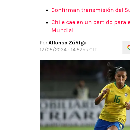
APUESTAS
Confirman transmisión del Sup
Noticias
Chile cae en un partido para e
Guías
Mundial
Códigos
Pronósticos
Por
Alfonso Zúñiga
Apuesta del día
17/05/2024 - 14:57hs CLT