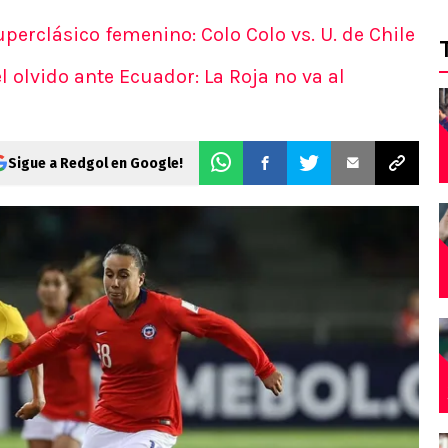
erclásico femenino: Colo Colo vs. U. de Chile
l olvido ante Ecuador: La Roja no va al
Sigue a Redgol en Google!