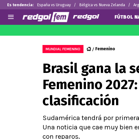
Es tendencia
:
España vs Uruguay
Bélgica vs Nueva Zelanda
Arg
FÚTBOL N
AGENDA
CHILE
MUNDO
Hoy en TV
Selección Chilena
Fútbol 
Femenino
MUNDIAL FEMENINO
Colo Colo
Arturo 
Brasil gana la 
U de Chile
Alexis 
U Católica
Claudio
Femenino 2027: 
Campeonato Nacional
Ben Br
Primera B
Chileno
clasificación
Segunda División
Copa Chile
Supercopa Chile
Sudamérica tendrá por primera v
Campeonato Femenino
Una noticia que cae muy bien e
con reparos.