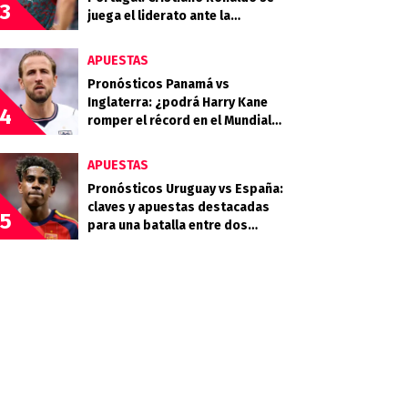
3
juega el liderato ante la
selección sudamericana
APUESTAS
Pronósticos Panamá vs
Inglaterra: ¿podrá Harry Kane
4
romper el récord en el Mundial
2026?
APUESTAS
Pronósticos Uruguay vs España:
claves y apuestas destacadas
5
para una batalla entre dos
potencias