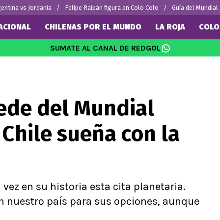
entina vs Jordania
Felipe Raipán figura en Colo Colo
Guía del Mundial
ACIONAL
CHILENAS POR EL MUNDO
LA ROJA
COLO
SUMATE AL CANAL DE REDGOL
SUDAMÉRICA
EUROPA
Internacional
Copa Libertadores
Champions L
Vidal
Copa Sudamericana
Europa Leag
sede del Mundial
Sánchez
Fútbol Argentino
Ligue 1
 Bravo
Fútbol Brasileño
Premier Leag
Chile sueña con la
ereton
Serie A
s por el mundo
La Liga
Bundesliga
ez en su historia esta cita planetaria.
n nuestro país para sus opciones, aunque