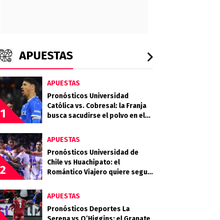
APUESTAS
APUESTAS
Pronósticos Universidad
Católica vs. Cobresal: la Franja
1
busca sacudirse el polvo en el
Claro Arena
APUESTAS
Pronósticos Universidad de
Chile vs Huachipato: el
2
Romántico Viajero quiere seguir
sumando de a tres
APUESTAS
Pronósticos Deportes La
Serena vs O’Higgins: el Granate