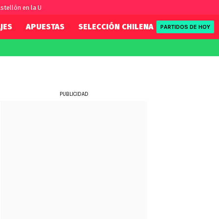
stellón en la U
JES
APUESTAS
SELECCIÓN CHILENA
REDSPORT
PARTIDOS DE HOY
FIFA
REDSPORT
eague
Eliminatorias
Tenis
ue
Formula 1
PUBLICIDAD
League
NBA
Rugby
ue
UFC
WWE
Boxeo