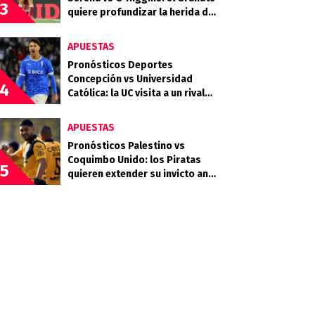
3
quiere profundizar la herida del
Celeste
APUESTAS
Pronósticos Deportes
Concepción vs Universidad
4
Católica: la UC visita a un rival
que llega en racha
APUESTAS
Pronósticos Palestino vs
Coquimbo Unido: los Piratas
5
quieren extender su invicto ante
los Árabes