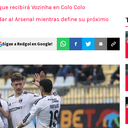
que recibirá Vozinha en Colo Colo
dar al Arsenal mientras define su próximo
Sigue a Redgol en Google!