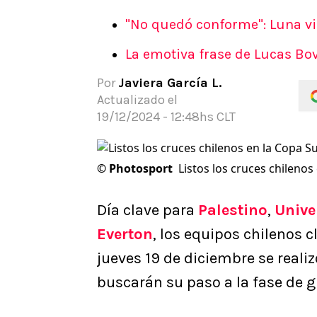
APUESTAS
"No quedó conforme": Luna vi
Noticias
La emotiva frase de Lucas Bov
Guías
Códigos
Por
Javiera García L.
Pronósticos
Actualizado el
Apuesta del día
19/12/2024 - 12:48hs CLT
©
Photosport
Listos los cruces chileno
Día clave para
Palestino
,
Unive
Everton
, los equipos chilenos c
jueves 19 de diciembre se realiz
buscarán su paso a la fase de g