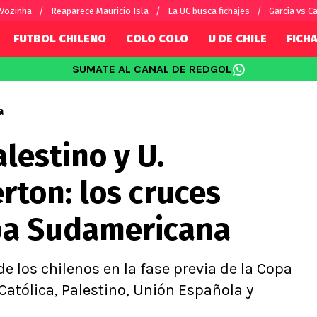
 Vozinha
Reaparece Mauricio Isla
La UC busca fichajes
García vs Ca
FUTBOL CHILENO
COLO COLO
U DE CHILE
FICHA
SUMATE AL CANAL DE REDGOL
SUDAMÉRICA
EUROPA
Internacional
Copa Libertadores
Champions L
a
sorio
Copa Sudamericana
Europa Leag
alestino y U.
Sánchez
Fútbol Argentino
Conference 
Palacios
Fútbol Brasileño
Ligue 1
rton: los cruces
s por el mundo
Premier Leag
Serie A
pa Sudamericana
La Liga
Bundesliga
 los chilenos en la fase previa de la Copa
atólica, Palestino, Unión Española y