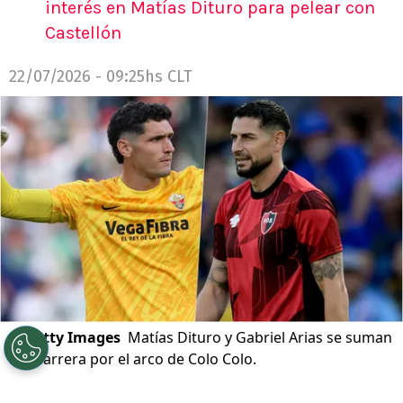
interés en Matías Dituro para pelear con
Castellón
22/07/2026 - 09:25hs CLT
©
Getty Images
Matías Dituro y Gabriel Arias se suman
a la carrera por el arco de Colo Colo.
Por
Jp Viluñir Silva