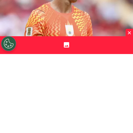
×
©
David Ramos/Getty Images.
Fernando Muslera la
pasó muy mal en la Copa del Mundo, pero en
Estudiantes es figura.
Por
Jorge Rubio
Sigue a Redgol en Google!
Fernando Muslera
sabe que muy pronto
en el calendario de Estudiantes de La Plata