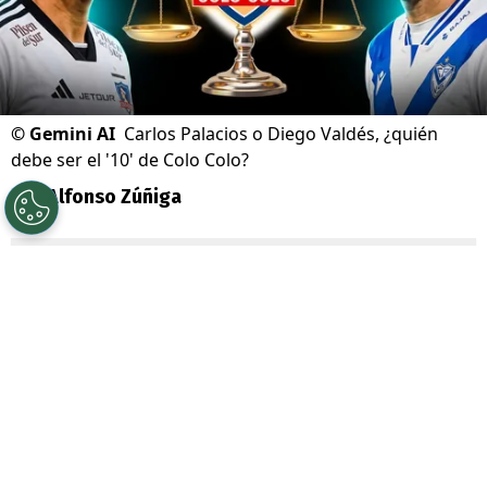
©
Gemini AI
Carlos Palacios o Diego Valdés, ¿quién
debe ser el '10' de Colo Colo?
Por
Alfonso Zúñiga
Sigue a Redgol en Google!
Con la incorporación del caboverdiano
Vozinha
y el inminente arribo de
Iván
Román
, sólo le resta a
Colo Colo
utilizar
un cupo para refuerzos en este segundo