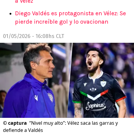
a Vélez
Diego Valdés es protagonista en Vélez: Se
pierde increíble gol y lo ovacionan
01/05/2026 - 16:08hs CLT
©
captura
“Nivel muy alto”: Vélez saca las garras y
defiende a Valdés