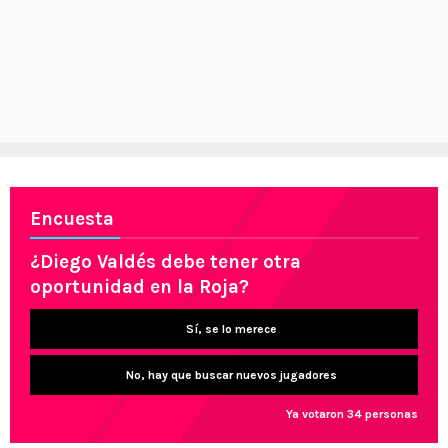
Encuesta
¿Diego Valdés debe tener otra
oportunidad en la Roja?
Sí, se lo merece
No, hay que buscar nuevos jugadores
Ya votaron 34 personas