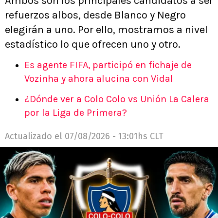
Ambos son los principales candidatos a ser
refuerzos albos, desde Blanco y Negro
elegirán a uno. Por ello, mostramos a nivel
estadístico lo que ofrecen uno y otro.
Es agente FIFA, participó en fichaje de
Vozinha y ahora alucina con Vidal
¿Dónde ver a Colo Colo vs Unión La Calera
por la Liga de Primera?
Actualizado el
07/08/2026 - 13:01hs CLT