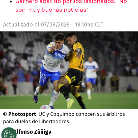
Garnero abatido por los lesionados: “No
son muy buenas noticias”
Actualizado el
07/08/2026 - 18:10hs CLT
©
Photosport
UC y Coquimbo conocen sus árbitros
para duelos de Libertadores.
Por
Alfonso Zúñiga