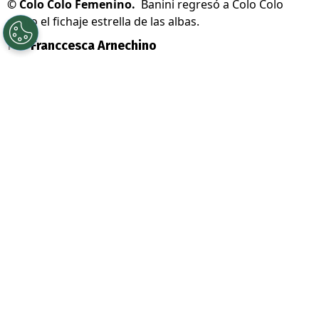
©
Colo Colo Femenino.
Banini regresó a Colo Colo
como el fichaje estrella de las albas.
Por
Franccesca Arnechino
Sigue a Redgol en Google!
Colo Colo Femenino
sigue firme en lo
más alto del Campeonato Nacional.
Las
Albas derrotaron por
2-0 a Unión
Española
, con goles de Mary Valencia y
Yanara Aedo, y sumaron tres puntos
importantes para mantenerse como
líderes.