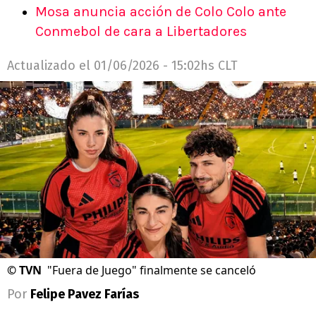
Mosa anuncia acción de Colo Colo ante
Conmebol de cara a Libertadores
Actualizado el
01/06/2026 - 15:02hs CLT
©
TVN
"Fuera de Juego" finalmente se canceló
Por
Felipe Pavez Farías