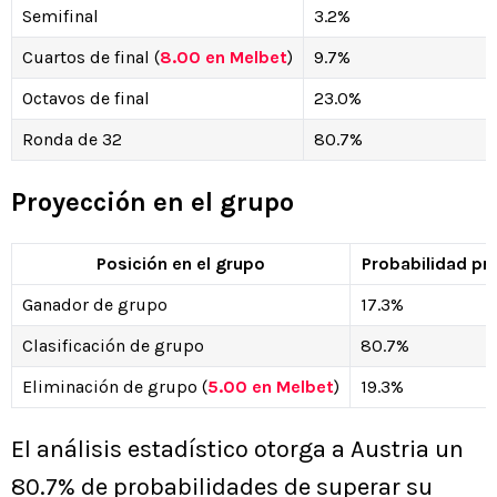
Semifinal
3.2%
Cuartos de final (
8.00 en Melbet
)
9.7%
Octavos de final
23.0%
Ronda de 32
80.7%
Proyección en el grupo
Posición en el grupo
Probabilidad pr
Ganador de grupo
17.3%
Clasificación de grupo
80.7%
Eliminación de grupo (
5.00 en Melbet
)
19.3%
El análisis estadístico otorga a Austria un
80.7% de probabilidades de superar su