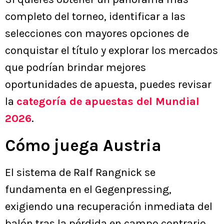
completo del torneo, identificar a las
selecciones con mayores opciones de
conquistar el título y explorar los mercados
que podrían brindar mejores
oportunidades de apuesta, puedes revisar
la
categoría de apuestas del Mundial
2026
.
Cómo juega Austria
El sistema de Ralf Rangnick se
fundamenta en el Gegenpressing,
exigiendo una recuperación inmediata del
balón tras la pérdida en campo contrario.