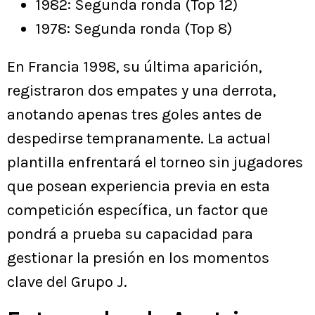
1982: Segunda ronda (Top 12)
1978: Segunda ronda (Top 8)
En Francia 1998, su última aparición,
registraron dos empates y una derrota,
anotando apenas tres goles antes de
despedirse tempranamente. La actual
plantilla enfrentará el torneo sin jugadores
que posean experiencia previa en esta
competición específica, un factor que
pondrá a prueba su capacidad para
gestionar la presión en los momentos
clave del Grupo J.