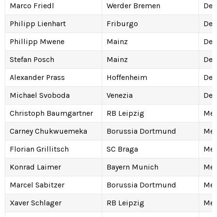
Marco Friedl
Werder Bremen
Def
Philipp Lienhart
Friburgo
Def
Phillipp Mwene
Mainz
Def
Stefan Posch
Mainz
Def
Alexander Prass
Hoffenheim
Def
Michael Svoboda
Venezia
Def
Christoph Baumgartner
RB Leipzig
Med
Carney Chukwuemeka
Borussia Dortmund
Med
Florian Grillitsch
SC Braga
Med
Konrad Laimer
Bayern Munich
Med
Marcel Sabitzer
Borussia Dortmund
Med
Xaver Schlager
RB Leipzig
Med