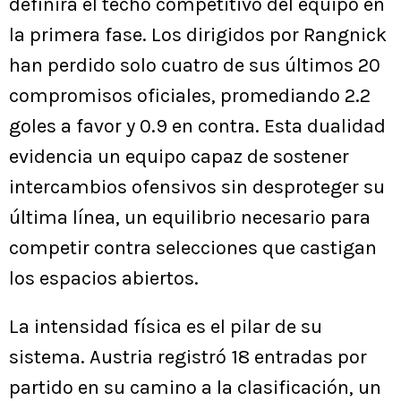
definirá el techo competitivo del equipo en
la primera fase. Los dirigidos por Rangnick
han perdido solo cuatro de sus últimos 20
compromisos oficiales, promediando 2.2
goles a favor y 0.9 en contra. Esta dualidad
evidencia un equipo capaz de sostener
intercambios ofensivos sin desproteger su
última línea, un equilibrio necesario para
competir contra selecciones que castigan
los espacios abiertos.
La intensidad física es el pilar de su
sistema. Austria registró 18 entradas por
partido en su camino a la clasificación, un