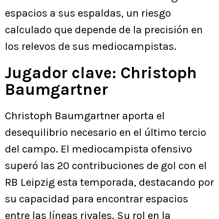
espacios a sus espaldas, un riesgo
calculado que depende de la precisión en
los relevos de sus mediocampistas.
Jugador clave: Christoph
Baumgartner
Christoph Baumgartner aporta el
desequilibrio necesario en el último tercio
del campo. El mediocampista ofensivo
superó las 20 contribuciones de gol con el
RB Leipzig esta temporada, destacando por
su capacidad para encontrar espacios
entre las líneas rivales. Su rol en la