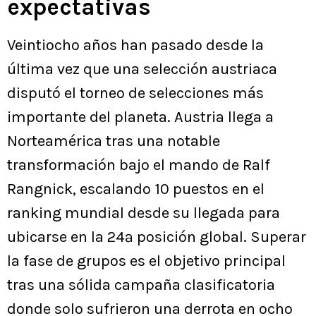
expectativas
Veintiocho años han pasado desde la
última vez que una selección austriaca
disputó el torneo de selecciones más
importante del planeta. Austria llega a
Norteamérica tras una notable
transformación bajo el mando de Ralf
Rangnick, escalando 10 puestos en el
ranking mundial desde su llegada para
ubicarse en la 24ª posición global. Superar
la fase de grupos es el objetivo principal
tras una sólida campaña clasificatoria
donde solo sufrieron una derrota en ocho