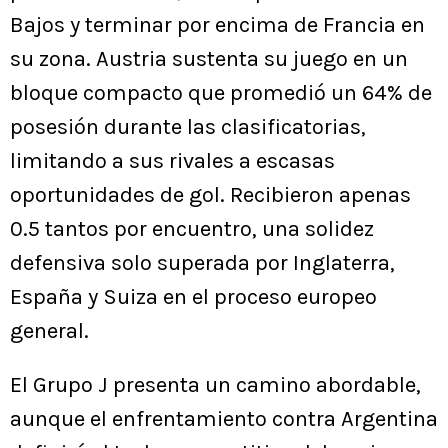
Bajos y terminar por encima de Francia en
su zona. Austria sustenta su juego en un
bloque compacto que promedió un 64% de
posesión durante las clasificatorias,
limitando a sus rivales a escasas
oportunidades de gol. Recibieron apenas
0.5 tantos por encuentro, una solidez
defensiva solo superada por Inglaterra,
España y Suiza en el proceso europeo
general.
El Grupo J presenta un camino abordable,
aunque el enfrentamiento contra Argentina