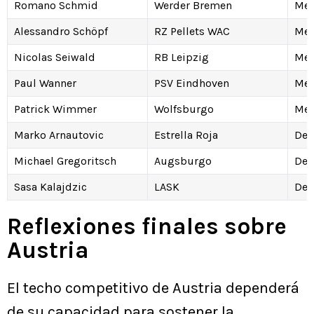
Romano Schmid
Werder Bremen
Med
Alessandro Schöpf
RZ Pellets WAC
Med
Nicolas Seiwald
RB Leipzig
Med
Paul Wanner
PSV Eindhoven
Med
Patrick Wimmer
Wolfsburgo
Med
Marko Arnautovic
Estrella Roja
Del
Michael Gregoritsch
Augsburgo
Del
Sasa Kalajdzic
LASK
Del
Reflexiones finales sobre
Austria
El techo competitivo de Austria dependerá
de su capacidad para sostener la