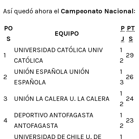
Así quedó ahora el
Campeonato Nacional
:
PO
P
PT
EQUIPO
S
J
S
UNIVERSIDAD CATÓLICA
UNIV
1
1
29
CATÓLICA
2
UNIÓN ESPAÑOLA
UNIÓN
1
2
26
ESPAÑOLA
3
1
3
UNIÓN LA CALERA
U. LA CALERA
24
2
DEPORTIVO ANTOFAGASTA
1
4
23
ANTOFAGASTA
2
UNIVERSIDAD DE CHILE
U. DE
1