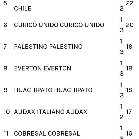
5
22
CHILE
2
1
6
CURICÓ UNIDO
CURICÓ UNIDO
20
3
1
7
PALESTINO
PALESTINO
19
3
1
8
EVERTON
EVERTON
18
3
1
9
HUACHIPATO
HUACHIPATO
18
3
1
10
AUDAX ITALIANO
AUDAX
17
2
1
11
COBRESAL
COBRESAL
16
3