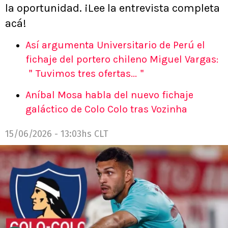
la oportunidad. ¡Lee la entrevista completa
acá!
Así argumenta Universitario de Perú el
fichaje del portero chileno Miguel Vargas:
＂Tuvimos tres ofertas...＂
Aníbal Mosa habla del nuevo fichaje
galáctico de Colo Colo tras Vozinha
15/06/2026 - 13:03hs CLT