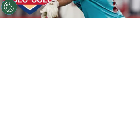
©
Getty Images y Gemini IA.
Manotas Vargas ratificó
que hubo negociaciones entre el Cacique y la U limeña.
Por
Jorge Rubio
Sigue a Redgol en Google!
Colo Colo ha tenido varios inconvenientes
con los arqueros este año y para paliar eso,
pusieron el nombre de
Miguel Vargas
en
carpeta. El golero chileno, que pronto
estará
disponible para jugar en la