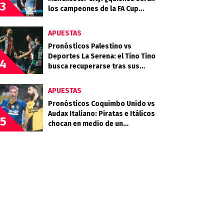
3
los campeones de la FA Cup
2025/26?
APUESTAS
Pronósticos Palestino vs
Deportes La Serena: el Tino Tino
4
busca recuperarse tras sus
frustraciones coperas
APUESTAS
Pronósticos Coquimbo Unido vs
Audax Italiano: Piratas e Itálicos
5
chocan en medio de un
calendario exigente