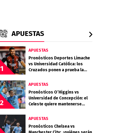
APUESTAS
APUESTAS
Pronósticos Deportes Limache
vs Universidad Católica: los
1
Cruzados ponen a prueba la
gran campaña del Tomate
Mecánico
APUESTAS
Pronósticos O’Higgins vs
Universidad de Concepción: el
2
Celeste quiere mantenerse
firme en la parte alta de la tabla
APUESTAS
Pronósticos Chelsea vs
Manchester City: ¿quiénes serán