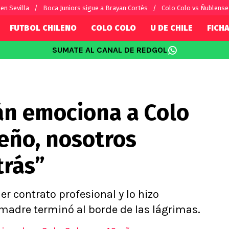
en Sevilla
Boca Juniors sigue a Brayan Cortés
Colo Colo vs Ñublense
FUTBOL CHILENO
COLO COLO
U DE CHILE
FICHA
SUMATE AL CANAL DE REDGOL
SUDAMÉRICA
EUROPA
Internacional
Copa Libertadores
Champions L
sorio
Copa Sudamericana
Europa Leag
n emociona a Colo
Sánchez
Fútbol Argentino
Conference 
Palacios
Fútbol Brasileño
Ligue 1
ueño, nosotros
s por el mundo
Premier Leag
Serie A
rás”
La Liga
Bundesliga
r contrato profesional y lo hizo
adre terminó al borde de las lágrimas.