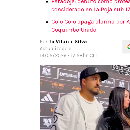
Paradoja: debutó como profesi
APUESTAS
considerado en La Roja sub 1
Noticias
Colo Colo apaga alarma por Al
Guías
Coquimbo Unido
Códigos
Pronósticos
Por
Jp Viluñir Silva
Apuesta del día
Actualizado el
Apuestas Mundial 2026
14/05/2026 - 17:58hs CLT