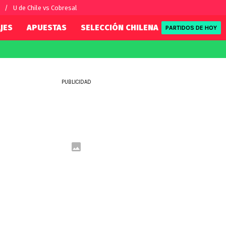
U de Chile vs Cobresal
JES
APUESTAS
SELECCIÓN CHILENA
REDSPORT
PARTIDOS DE HOY
FIFA
REDSPORT
eague
Mundial 2026
Tenis
PUBLICIDAD
ue
Eliminatorias
Formula 1
League
NBA
Rugby
ue
UFC
WWE
Boxeo