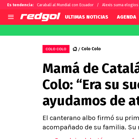
Es tendencia
:
Carabalí al Mundial con Ecuador
Alexis suma elogios 
ULTIMAS NOTICIAS
AGENDA
AGENDA
CHILE
MUNDO
Hoy en TV
Selección Chilena
Fútbol 
Colo Colo
COLO COLO
Colo Colo
Darío O
Mamá de Catalá
U de Chile
Alexis 
U Católica
Carlos 
Colo: “Era su s
Campeonato Nacional
Chileno
Primera B
ayudamos de at
Segunda División
Copa Chile
Supercopa Chile
El canterano albo firmó su prime
Campeonato Femenino
acompañado de su familia. Su m