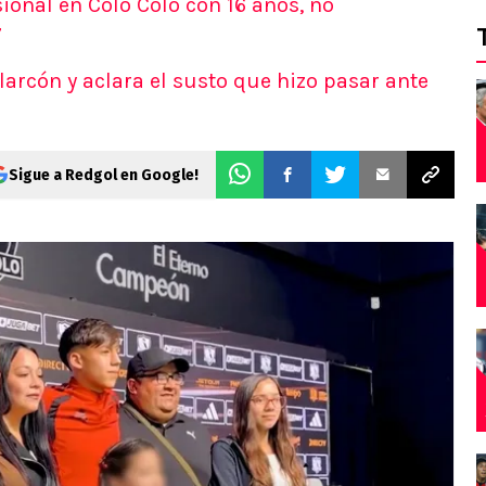
onal en Colo Colo con 16 años, no
7
arcón y aclara el susto que hizo pasar ante
Sigue a Redgol en Google!