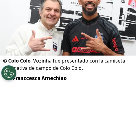
©
Colo Colo
Vozinha fue presentado con la camiseta
alternativa de campo de Colo Colo.
Por
Franccesca Arnechino
Sigue a Redgol en Google!
Colo Colo
todavía no cierra el
mercado de
fichajes
. Luego de la llegada de
Vozinha