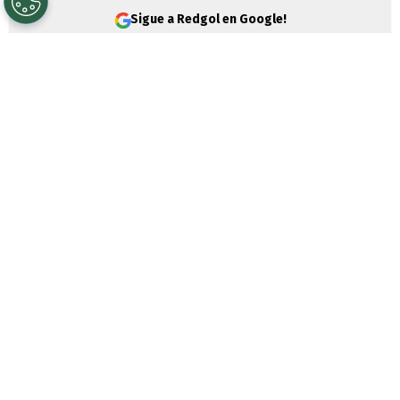
Sigue a Redgol en Google!
La teleserie del momento en
Colo Colo
es
la postergada llegada de
Vozinha
. Pasan y
pasan los días, pero sus rulos todavía no
asoman en Macul. Esto no le parece a
Gonzalo Jara
.
Hace más de una semana que Aníbal Mosa
sacó los bombos y platillos para avisar que
los Albos se habían quedado con
uno de
los mejores arqueros que tuvo la Copa
del Mundo 2026
. Sin embargo, pese a ser