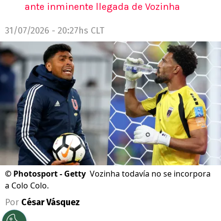
ante inminente llegada de Vozinha
31/07/2026 - 20:27hs CLT
©
Photosport - Getty
Vozinha todavía no se incorpora
a Colo Colo.
Por
César Vásquez