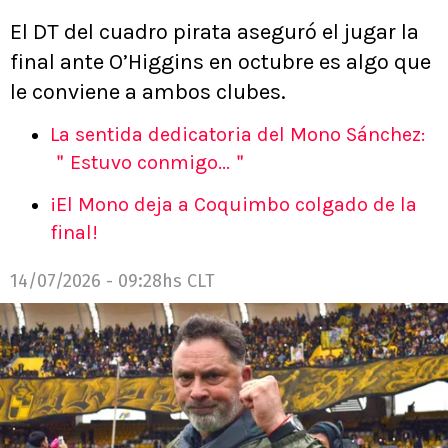
El DT del cuadro pirata aseguró el jugar la
final ante O’Higgins en octubre es algo que
le conviene a ambos clubes.
La sentida dedicatoria del Mono Sánchez:
＂Estuvo conmigo...＂
¡El Mono deja a Coquimbo colgado de la
final!
14/07/2026 - 09:28hs CLT