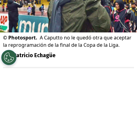
©
Photosport.
A Caputto no le quedó otra que aceptar
la reprogramación de la final de la Copa de la Liga.
Por
Patricio Echagüe
Sigue a Redgol en Google!
La gran final de la
Copa de la Liga 2026
entre
Coquimbo Unido y O’Higgins tuvo
que ser reagendada.
En un principio se
iba a disputa este
sábado 18 de julio en