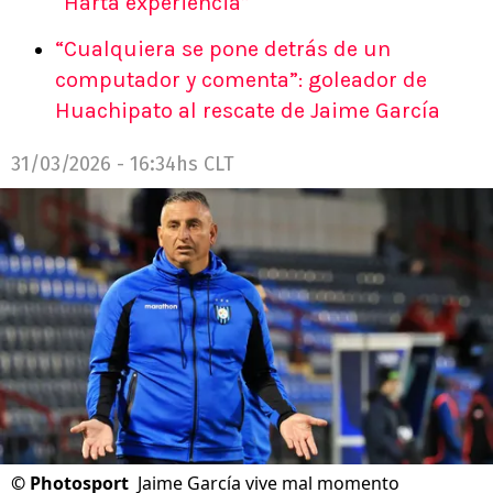
“Harta experiencia”
“Cualquiera se pone detrás de un
computador y comenta”: goleador de
Huachipato al rescate de Jaime García
31/03/2026 - 16:34hs CLT
©
Photosport
Jaime García vive mal momento