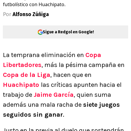
futbolístico con Huachipato.
Por
Alfonso Zúñiga
Sigue a Redgol en Google!
La temprana eliminación en
Copa
Libertadores
, más la pésima campaña en
Copa de la Liga
, hacen que en
Huachipato
las críticas apunten hacia el
trabajo de
Jaime García
, quien suma
además una mala racha de
siete juegos
seguidos sin ganar
.
Justo en la previa al duelo que sostendrán