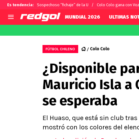
Es tendencia
:
Sospechoso “fichaje” de la U
Colo Colo gana con Vo
MUNDIAL 2026
ULTIMAS NOT
AGENDA
CHILE
MUNDO
Hoy en TV
Selección Chilena
Fútbol 
Colo Colo
FÚTBOL CHILENO
Colo Colo
Darío O
¿Disponible par
U de Chile
Alexis 
U Católica
Carlos 
Mauricio Isla a
Campeonato Nacional
Chileno
Primera B
se esperaba
Segunda División
Copa Chile
Supercopa Chile
El Huaso, que está sin club tras
Campeonato Femenino
mostró con los colores del elen