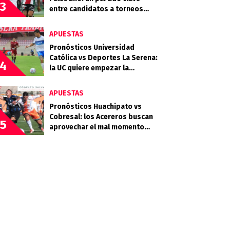
3
entre candidatos a torneos
internacionales
APUESTAS
Pronósticos Universidad
Católica vs Deportes La Serena:
4
la UC quiere empezar la
segunda rueda con fuerza
APUESTAS
Pronósticos Huachipato vs
Cobresal: los Acereros buscan
5
aprovechar el mal momento
minero