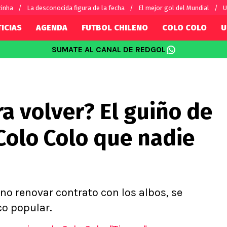
zinha
La desconocida figura de la fecha
El mejor gol del Mundial
U
ICIAS
AGENDA
FUTBOL CHILENO
COLO COLO
U
SUMATE AL CANAL DE REDGOL
SUDAMÉRICA
EUROPA
Internacional
Copa Libertadores
Champions L
sorio
Copa Sudamericana
Europa Leag
a volver? El guiño de
Sánchez
Fútbol Argentino
Conference 
Palacios
Fútbol Brasileño
Ligue 1
 Colo Colo que nadie
s por el mundo
Premier Leag
Serie A
La Liga
Bundesliga
 no renovar contrato con los albos, se
co popular.