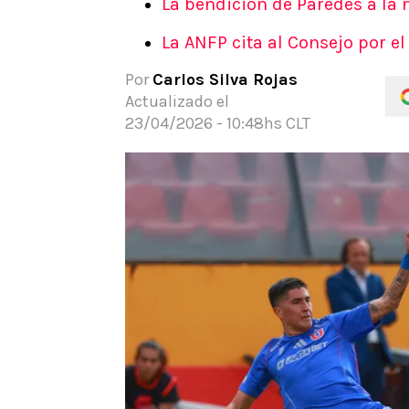
La bendición de Paredes a la n
APUESTAS
La ANFP cita al Consejo por e
Noticias
Guías
Por
Carlos Silva Rojas
Códigos
Actualizado el
Pronósticos
23/04/2026 - 10:48hs CLT
Apuesta del día