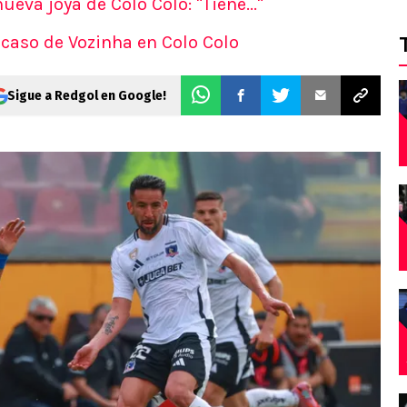
ueva joya de Colo Colo: "Tiene..."
l caso de Vozinha en Colo Colo
Sigue a Redgol en Google!