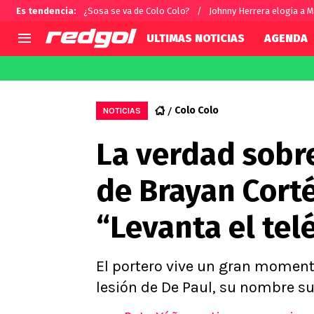
Es tendencia
:
¿Sosa se va de Colo Colo?
Johnny Herrera elogia a M
ULTIMAS NOTICIAS
AGENDA
AGENDA
CHILE
MUNDO
Hoy en TV
Selección Chilena
Fútbol 
Colo Colo
NOTICIAS
Colo Colo
Darío O
La verdad sobre
U de Chile
Alexis 
U Católica
Carlos 
de Brayan Corté
Campeonato Nacional
Chileno
Primera B
“Levanta el tel
Segunda División
Copa Chile
Supercopa Chile
El portero vive un gran momento
Campeonato Femenino
lesión de De Paul, su nombre s