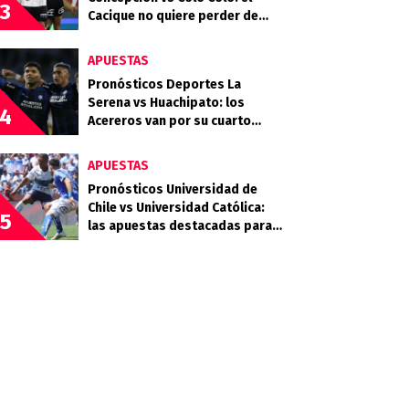
3
Cacique no quiere perder de
vista la cima
APUESTAS
Pronósticos Deportes La
Serena vs Huachipato: los
4
Acereros van por su cuarto
triunfo consecutivo
APUESTAS
Pronósticos Universidad de
Chile vs Universidad Católica:
5
las apuestas destacadas para
el Clásico Universitario