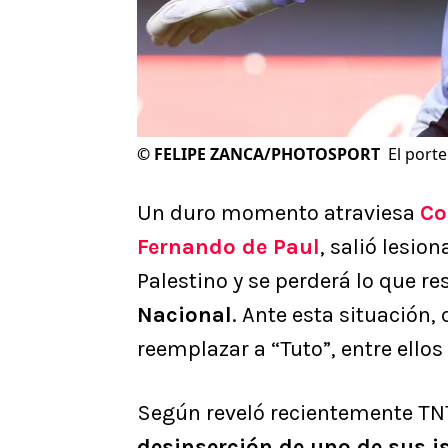
©
FELIPE ZANCA/PHOTOSPORT
El port
Un duro momento atraviesa
Co
Fernando de Paul
, salió lesio
Palestino y se perderá lo que re
Nacional
. Ante esta situación
reemplazar a “Tuto”, entre ello
Según reveló recientemente TN
desinserción de uno de sus i