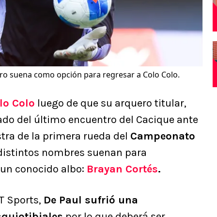
ero suena como opción para regresar a Colo Colo.
lo Colo
luego de que su arquero titular,
nado del último encuentro del Cacique ante
stra de la primera rueda del
Campeonato
, distintos nombres suenan para
s un conocido albo:
Brayan Cortés
.
T Sports,
De Paul sufrió una
squiotibiales
por lo que deberá ser