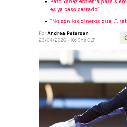
Pato Yáñez entierra para siem
APUESTAS
es ya caso cerrado”
Noticias
"No son los dineros que...": r
Guías
Códigos
Por
Andrea Petersen
Pronósticos
23/04/2026 - 10:10hs CLT
Apuesta del día
Apuestas Mundial 2026