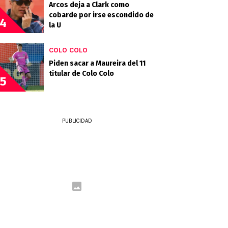
Arcos deja a Clark como
cobarde por irse escondido de
4
la U
COLO COLO
Piden sacar a Maureira del 11
titular de Colo Colo
5
PUBLICIDAD