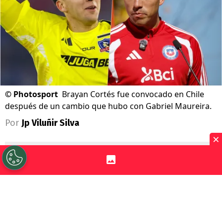
©
Photosport
Brayan Cortés fue convocado en Chile
después de un cambio que hubo con Gabriel Maureira.
Por
Jp Viluñir Silva
×
Sigue a Redgol en Google!
Brayan Cortés
hizo su esperado regreso a
la
selección de Chile
y pelea por ganarse