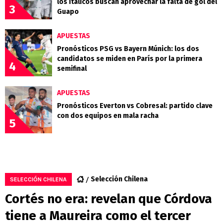
los Itálicos buscan aprovechar la falta de gol del
3
Guapo
APUESTAS
Pronósticos PSG vs Bayern Múnich: los dos
candidatos se miden en París por la primera
4
semifinal
APUESTAS
Pronósticos Everton vs Cobresal: partido clave
con dos equipos en mala racha
5
Selección Chilena
SELECCIÓN CHILENA
Cortés no era: revelan que Córdova
tiene a Maureira como el tercer