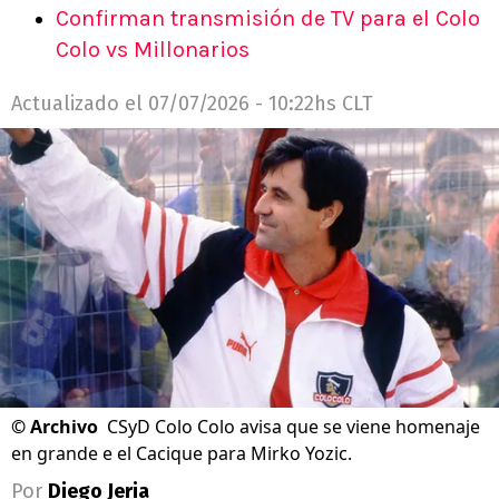
Confirman transmisión de TV para el Colo
Colo vs Millonarios
Actualizado el
07/07/2026 - 10:22hs CLT
©
Archivo
CSyD Colo Colo avisa que se viene homenaje
en grande e el Cacique para Mirko Yozic.
Por
Diego Jeria