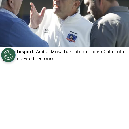
©
Photosport
Aníbal Mosa fue categórico en Colo Colo
por el nuevo directorio.
Por
Jp Viluñir Silva
Sigue a Redgol en Google!
Aníbal Mosa
toma el poder en
Colo Colo
luego de la última Junta Ordinaria de
Accionistas. La nueva mesa directiva de