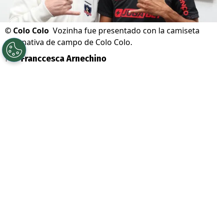
©
Colo Colo
Vozinha fue presentado con la camiseta
alternativa de campo de Colo Colo.
Por
Franccesca Arnechino
Sigue a Redgol en Google!
Colo Colo
todavía no cierra el
mercado de
fichajes
. Luego de la llegada de
Vozinha
como su incorporación estrella, en Macul
siguen atentos a las oportunidades que
puedan aparecer antes del
cierre del libro
de pases.