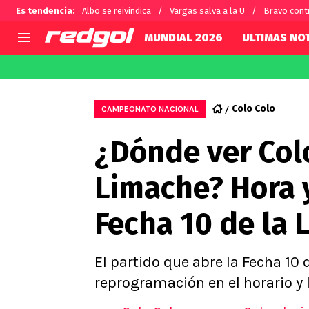
Es tendencia
:
Albo se reivindica
Vargas salva a la U
Bravo cont
MUNDIAL 2026
ULTIMAS NOT
AGENDA
CHILE
MUNDO
Hoy en TV
Selección Chilena
Fútbol 
Colo Colo
CAMPEONATO NACIONAL
Colo Colo
Darío O
¿Dónde ver Col
U de Chile
Alexis 
U Católica
Carlos 
Limache? Hora y
Campeonato Nacional
Chileno
Primera B
Fecha 10 de la 
Segunda División
Copa Chile
Supercopa Chile
El partido que abre la Fecha 10
Campeonato Femenino
reprogramación en el horario y 