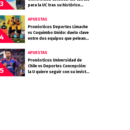
3
para la UC tras su histórico
triunfo en La Bombonera
APUESTAS
Pronósticos Deportes Limache
vs Coquimbo Unido: duelo clave
4
entre dos equipos que pelean
arriba
APUESTAS
Pronósticos Universidad de
Chile vs Deportes Concepción:
5
la U quiere seguir con su invicto
en casa