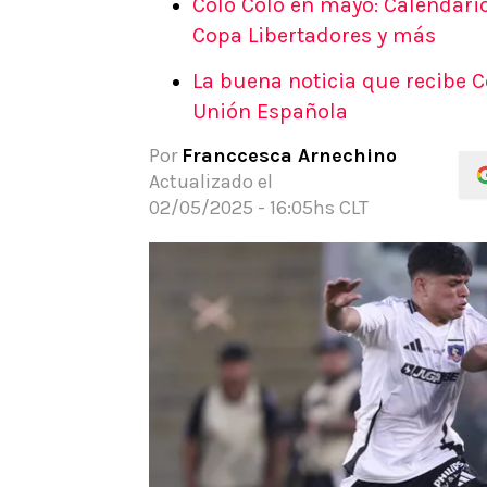
Colo Colo en mayo: Calendario
APUESTAS
Copa Libertadores y más
Noticias
La buena noticia que recibe C
Guías
Unión Española
Códigos
Pronósticos
Por
Franccesca Arnechino
Apuesta del día
Actualizado el
Apuestas Mundial 2026
02/05/2025 - 16:05hs CLT