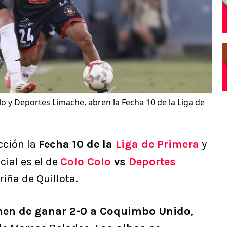
lo y Deportes Limache, abren la Fecha 10 de la Liga de
cción la
Fecha 10 de la
Liga de Primera
y
cial es el de
Colo Colo
vs
Deportes
riña de Quillota.
enen de ganar 2-0 a Coquimbo Unido
,