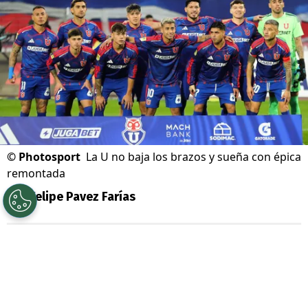
©
Photosport
La U no baja los brazos y sueña con épica
remontada
Por
Felipe Pavez Farías
Sigue a Redgol en Google!
Universidad de Chile
renueva las energías