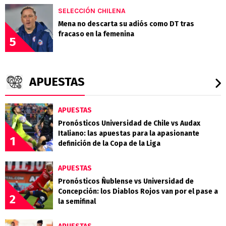
SELECCIÓN CHILENA
Mena no descarta su adiós como DT tras
fracaso en la femenina
5
APUESTAS
APUESTAS
Pronósticos Universidad de Chile vs Audax
Italiano: las apuestas para la apasionante
1
definición de la Copa de la Liga
APUESTAS
Pronósticos Ñublense vs Universidad de
Concepción: los Diablos Rojos van por el pase a
2
la semifinal