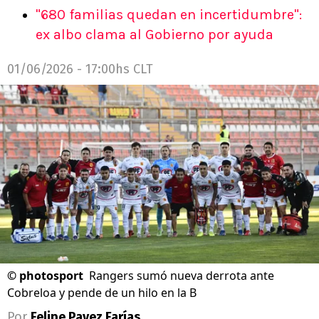
"680 familias quedan en incertidumbre":
ex albo clama al Gobierno por ayuda
01/06/2026 - 17:00hs CLT
©
photosport
Rangers sumó nueva derrota ante
Cobreloa y pende de un hilo en la B
Por
Felipe Pavez Farías