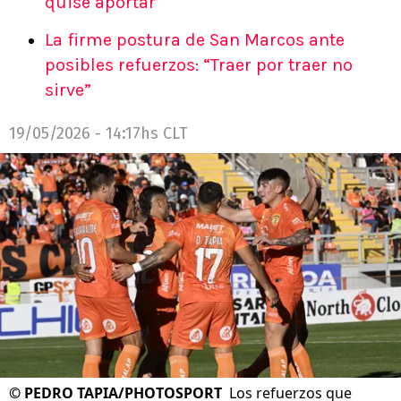
quise aportar”
La firme postura de San Marcos ante
posibles refuerzos: “Traer por traer no
sirve”
19/05/2026 - 14:17hs CLT
©
PEDRO TAPIA/PHOTOSPORT
Los refuerzos que