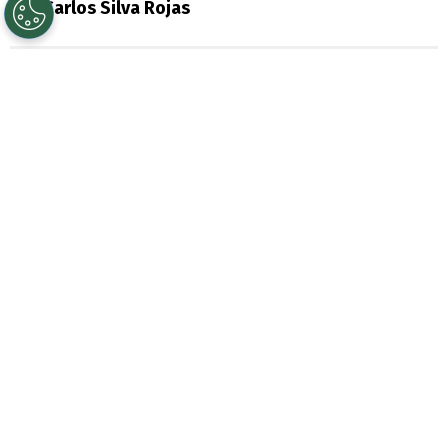
Por
Carlos Silva Rojas
Sigue a Redgol en Google!
Una jornada llena de emociones se vivió en
la
Primera B
, certamen que fue testigo de
cuatro partidos clave en la lucha por lograr
el único cupo directo para la
Liga de
Primera 2027
.
El puntero de la
Liga de Ascenso
sigue
siendo
Cobreloa
, sin embargo, el cuadro
naranja dejó escapar puntos, debido a que
se tuvo que conformar con un 1-1 ante