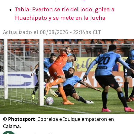
Tabla: Everton se ríe del lodo, golea a
Huachipato y se mete en la lucha
Actualizado el
08/08/2026 - 22:14hs CLT
©
Photosport
Cobreloa e Iquique empataron en
Calama.