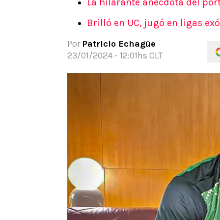
La hilarante anécdota del port
APUESTAS
Brilló en UC, jugó en ligas ex
Noticias
Guías
Por
Patricio Echagüe
Códigos
23/01/2024 - 12:01hs CLT
Pronósticos
Apuesta del día
Apuestas Mundial 2026