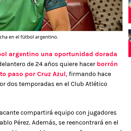
ha en el fútbol argentino.
tbol argentino una oportunidad dorada
n delantero de 24 años quiere hacer
borrón
to paso por Cruz Azul
, firmando hace
or dos temporadas en el Club Atlético
l atacante compartirá equipo con jugadores
Pablo Pérez. Además, se reencontrará en el