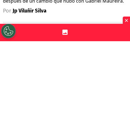
después de un cambio que hubo con Gabriel Maureira.
Por
Jp Viluñir Silva
×
Sigue a Redgol en Google!
Brayan Cortés
hizo su esperado regreso a
la
selección de Chile
y pelea por ganarse
una camiseta de titular. El Indio logró
hacer su retorno a la Roja, pero más allá de
que viajó a Europa lo cierto es que ese no
era el plan original.
Pese a que ha tenido un destacado primer
semestre con
Argentinos Juniors
,