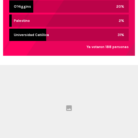
O'Higgins
20
%
Palestino
2
%
Universidad Católica
31
%
Ya votaron 188 personas