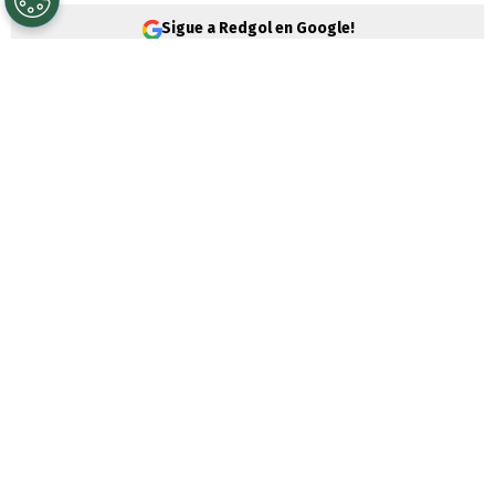
Sigue a Redgol en Google!
El mercado de pases en el fútbol nacional
no se detiene y esta vez es
Audax Italiano
el club que hace noticia al oficializar la
llegada de un ex jugador de
Universidad
de Chile
.
Los Itálicos luchan por no perder la
categoría y
están peligrosamente cerca
de la zona de descenso
, a solo 2 puntos
de los lugares que mandan a la Primera B.
Por esta razón,
intentan reforzar su