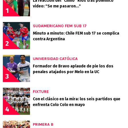
La reacción del "Chino" Ríos tras polémico
video: "Se me pasaron..."
1
SUDAMERICANO FEM SUB 17
Minuto a minuto: Chile FEM sub 17 se complica
contra Argentina
2
UNIVERSIDAD CATÓLICA
Formador de Bravo aplaude de pie los dos
penales atajados por Melo en la UC
3
FIXTURE
Con el clásico en la mira: los seis partidos que
enfrenta Colo Colo en mayo
4
PRIMERA B