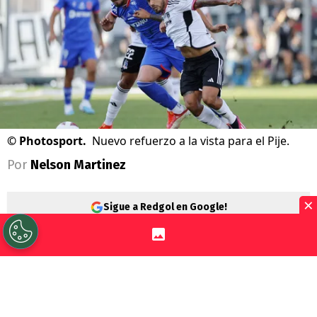
©
Photosport.
Nuevo refuerzo a la vista para el Pije.
Por
Nelson Martinez
×
Sigue a Redgol en Google!
Días movidos en
Deportes Temuco
.
El
elenco propiedad de Marcelo Salas viene
de anunciar la
desvinculación de Arturo