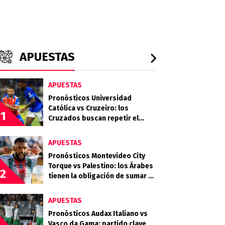
APUESTAS
APUESTAS
Pronósticos Universidad
Católica vs Cruzeiro: los
1
Cruzados buscan repetir el
golpe ante la Raposa
APUESTAS
Pronósticos Montevideo City
Torque vs Palestino: los Árabes
2
tienen la obligación de sumar en
Uruguay
APUESTAS
Pronósticos Audax Italiano vs
Vasco da Gama: partido clave