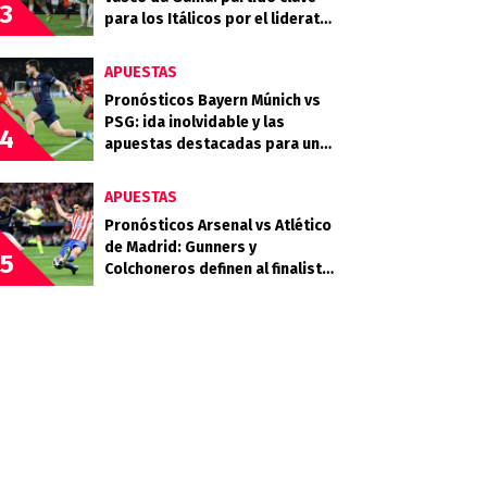
3
para los Itálicos por el liderato
en la Sudamericana
APUESTAS
Pronósticos Bayern Múnich vs
PSG: ida inolvidable y las
4
apuestas destacadas para una
serie abierta
APUESTAS
Pronósticos Arsenal vs Atlético
de Madrid: Gunners y
5
Colchoneros definen al finalista
en Londres