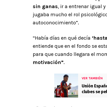
sin ganas
, ir a entrenar igua
jugaba mucho el rol psicológico
autoconocimiento”.
“Había días en qué decía
‘hasta
entiende que en el fondo se est
para que cuando llegara el mo
motivación”
.
VER TAMBIÉN
Unión Españo
clubes se pe