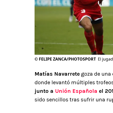
©
FELIPE ZANCA/PHOTOSPORT
El jugad
Matías Navarrete
goza de una e
donde levantó múltiples trofeos,
junto a
Unión Española
el 20
sido sencillos tras sufrir una r