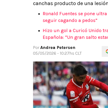
canchas producto de una lesión.
APUESTAS
Noticias
Ronald Fuentes se pone ultra 
Guías
seguir cagando a pedos”
Códigos
Hizo un gol a Curicó Unido tr
Pronósticos
Española: “Un gran salto esta
Apuesta del día
Apuestas Mundial 2026
Por
Andrea Petersen
05/05/2026 - 10:27hs CLT