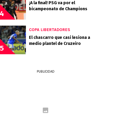
¡A la final! PSG va por el
bicampeonato de Champions
4
COPA LIBERTADORES
El chascarro que casi lesiona a
medio plantel de Cruzeiro
5
PUBLICIDAD