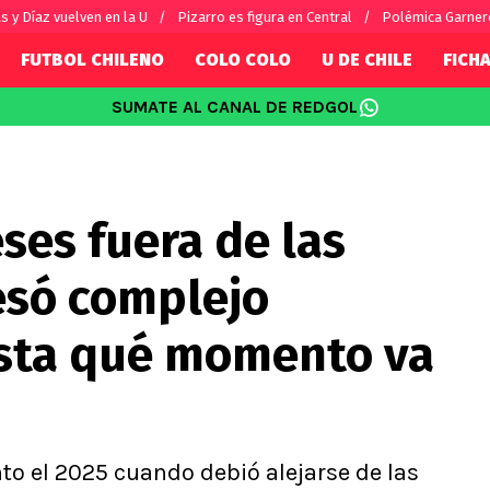
s y Díaz vuelven en la U
Pizarro es figura en Central
Polémica Garnero
FUTBOL CHILENO
COLO COLO
U DE CHILE
FICHA
SUMATE AL CANAL DE REDGOL
SUDAMÉRICA
EUROPA
Internacional
Copa Libertadores
Champions L
sorio
Copa Sudamericana
Europa Leag
ses fuera de las
Sánchez
Fútbol Argentino
Conference 
Palacios
Fútbol Brasileño
Ligue 1
esó complejo
s por el mundo
Premier Leag
Serie A
sta qué momento va
La Liga
Bundesliga
o el 2025 cuando debió alejarse de las