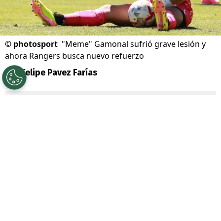
©
photosport
"Meme" Gamonal sufrió grave lesión y
ahora Rangers busca nuevo refuerzo
Por
Felipe Pavez Farías
Sigue a Redgol en Google!
Rangers de Talca
sufrió en su retorno a la
Primera B. El elenco dirigido por
Ivo Basay
no logró sumar de a tres como dueño de
casa y terminó repartiendo unidades ante
Deportes Copiapó
.