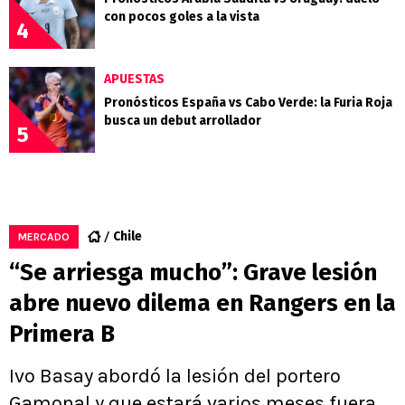
con pocos goles a la vista
4
APUESTAS
Pronósticos España vs Cabo Verde: la Furia Roja
busca un debut arrollador
5
Chile
MERCADO
“Se arriesga mucho”: Grave lesión
abre nuevo dilema en Rangers en la
Primera B
Ivo Basay abordó la lesión del portero
Gamonal y que estará varios meses fuera