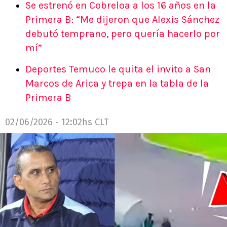
Se estrenó en Cobreloa a los 16 años en la
Primera B: “Me dijeron que Alexis Sánchez
debutó temprano, pero quería hacerlo por
mí”
Deportes Temuco le quita el invito a San
Marcos de Arica y trepa en la tabla de la
Primera B
02/06/2026 - 12:02hs CLT