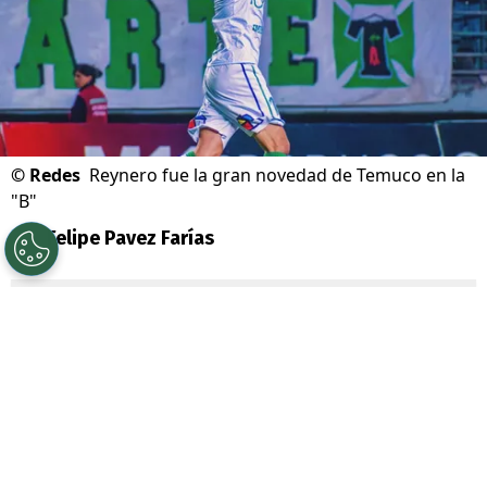
©
Redes
Reynero fue la gran novedad de Temuco en la
"B"
Por
Felipe Pavez Farías
Sigue a Redgol en Google!
Deportes Temuco
sigue sin encontrar el
rumbo en la
Primera B
. El “Pije” ahora cayó
por 4-3 ante
Magallanes
en el Estadio