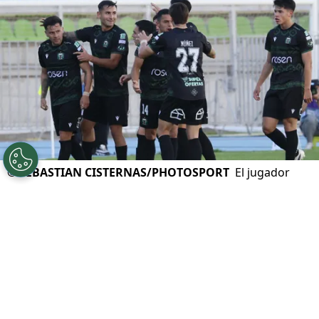
©
SEBASTIAN CISTERNAS/PHOTOSPORT
El jugador
selló su regreso a Temuco.
Por
Andrea Petersen
Sigue a Redgol en Google!
Deportes Temuco
cerró la primera rueda