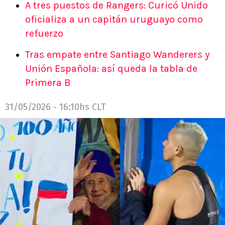
A tres puestos de Rangers: Curicó Unido
oficializa a un capitán uruguayo como
refuerzo
Tras empate entre Santiago Wanderers y
Unión Española: así queda la tabla de
Primera B
31/05/2026 - 16:10hs CLT